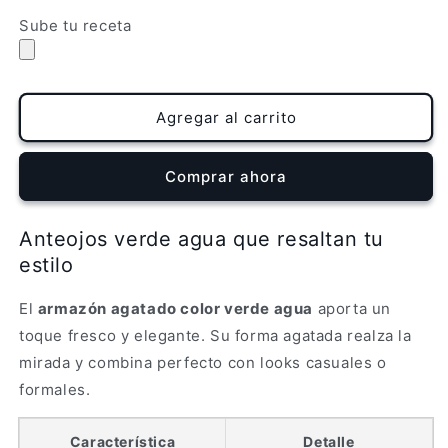
cantidad
cantidad
para
para
Sube tu receta
Lentes
Lentes
Verde
Verde
Agua
Agua
Agatados
Agatados
Agregar al carrito
Comprar ahora
Anteojos verde agua que resaltan tu
estilo
El
armazón agatado color verde agua
aporta un
toque fresco y elegante. Su forma agatada realza la
mirada y combina perfecto con looks casuales o
formales.
Característica
Detalle