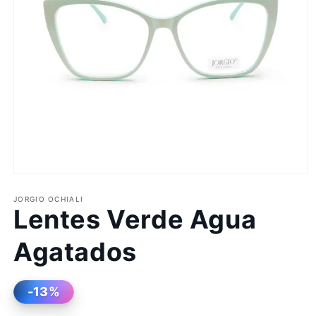
Abrir
elemento
multimedia
JORGIO OCHIALI
Lentes Verde Agua
1
en
una
Agatados
ventana
modal
-13%