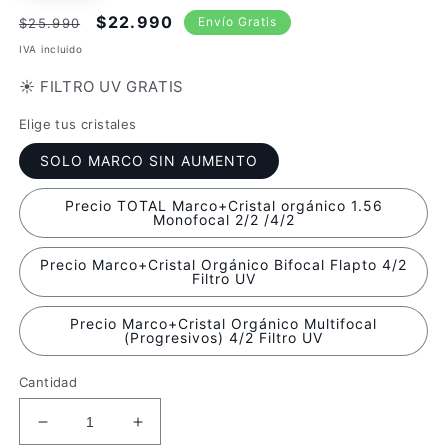
Precio
Precio
$22.990
Envío Gratis
$25.990
habitual
de
IVA incluido
oferta
☀️ FILTRO UV GRATIS
Elige tus cristales
SOLO MARCO SIN AUMENTO
Precio TOTAL Marco+Cristal orgánico 1.56
Monofocal 2/2 /4/2
Precio Marco+Cristal Orgánico Bifocal Flapto 4/2
Filtro UV
Precio Marco+Cristal Orgánico Multifocal
(Progresivos) 4/2 Filtro UV
Cantidad
Reducir
Aumentar