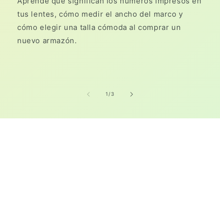
Aprende qué significan los números impresos en
tus lentes, cómo medir el ancho del marco y
cómo elegir una talla cómoda al comprar un
nuevo armazón.
de
1
/
3