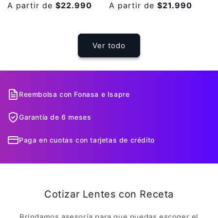
habitual
A partir de
de
$22.990
habitual
A partir de
de
$21.990
oferta
oferta
Ver todo
Reembolsa con Fonasa e Isapre
Garantía de 6 meses
Paga en cuotas con tarjetas de crédito
Cotizar Lentes con Receta
Brindamos asesoría para que puedas escoger el