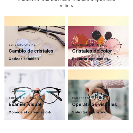
en línea
SERVICIO ONLINE
CRISTALES ÓPTICOS
Cambio de cristales
Cristales de color
Cotizar cambio
→
Explorar opciones
→
AGENDA TU HORA
EMPRESAS
Examen visual
Operativos visuales
Conoce el calendario
→
Solicitar operativo
→