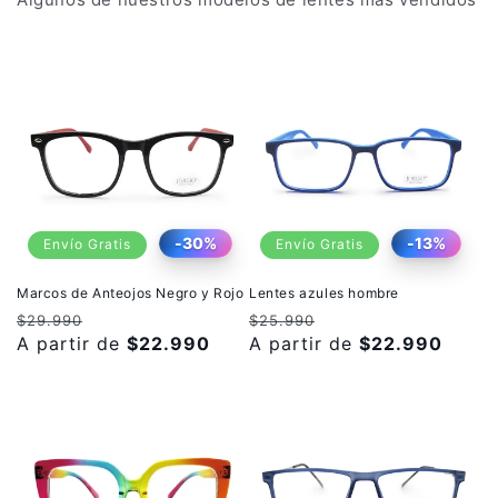
-30%
-13%
Envío Gratis
Envío Gratis
Marcos de Anteojos Negro y Rojo
Lentes azules hombre
Precio
Precio
Precio
Precio
$29.990
$25.990
habitual
A partir de
de
$22.990
habitual
A partir de
de
$22.990
oferta
oferta