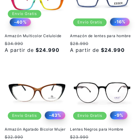
Envío Gratis
-16%
-40%
Envío Gratis
Armazón Multicolor Celuloide
Armazón de lentes para hombre
Precio
Precio
Precio
Precio
$34.990
$28.990
habitual
A partir de
de
$24.990
habitual
A partir de
de
$24.990
oferta
oferta
-43%
-9%
Envío Gratis
Envío Gratis
Armazón Agatado Bicolor Mujer
Lentes Negros para Hombre
Precio
Precio
Precio
Precio
$32.990
$23.990